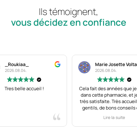
Ils témoignent,
vous décidez en confiance
_Roukiaa_
Marie Josette Volta
2026.08.04.
2026.08.04.
Tres belle accueil !
Cela fait des années que je
dans cette pharmacie, et j
très satisfaite. Très accuei
gentils, de bons conseils 
part des pharmaciennes
Lire la suite
préparatrices. Il y a de 
produits de parapharma
efficaces. Je me fais vaccine