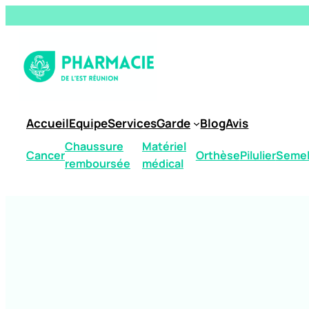
Accueil
Equipe
Services
Garde
Blog
Avis
Chaussure
Matériel
Cancer
Orthèse
Pilulier
Semel
remboursée
médical