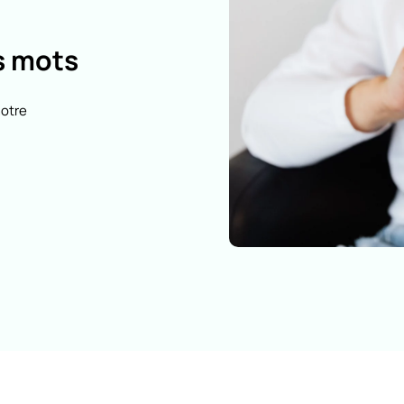
os mots
notre