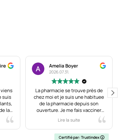
ire
Amelia Boyer
2026.07.31.
 viens
La pharmacie se trouve près de
Depu
e suis
chez moi et je suis une habituee
dans ce
llants,
de la pharmacie depuis son
reproc
de la
ouverture. Je me fais vacciner
de pha
 et
contre la grippe ici.
Je sui
Lire la suite
bons
J'ai également fait une
des ph
cie
télécommunications et je suis
r ici.
tres contente, très satisfaite. Je
Certifié par: Trustindex